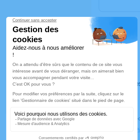
Déroulé de
Le mercre
Eglise St P