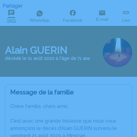
Partager
E-mail
SMS
WhatsApp
Facebook
Lien
Alain GUERIN
décédé le 21 août 2020 à l'âge de 71 ans
Message de la famille
Chère famille, chers amis,
C’est avec une grande tristesse que nous vous
annonçons le décès d’Alain GUERIN survenu le
vendredi 21 août 2020 à Mimizan.