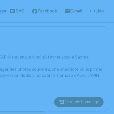
ager
SMS
Facebook
E-mail
Lien
APIN survenu le lundi 18 février 2019 à Sabres.
rtager des photos souvenirs, une anecdote ou exprimer
'expression dédié à honorer la mémoire d’Abel TAPIN.
Je rends hommage