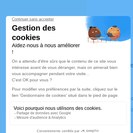
Déroulé de
Le mercre
Église, au