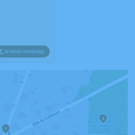
Je rends hommage
2
1